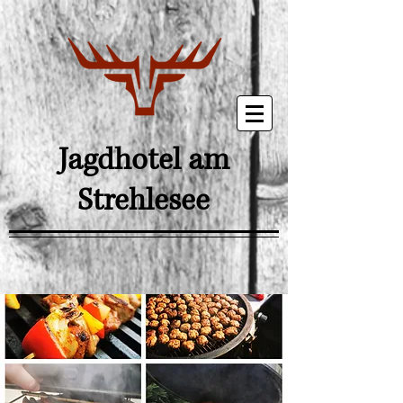
Jagdhotel am
Strehlesee