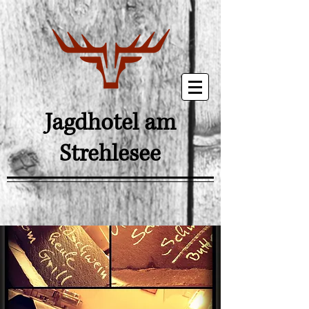
Jagdhotel am
Strehlesee