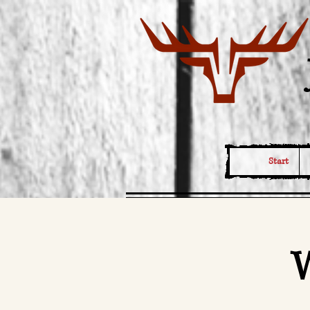
Start
W