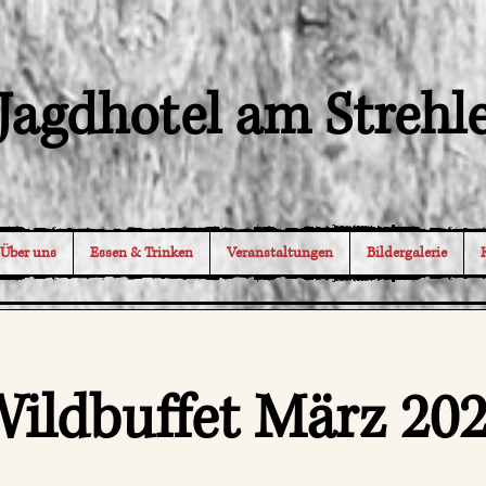
Jagdhotel am Strehl
Über uns
Essen & Trinken
Veranstaltungen
Bildergalerie
ildbuffet März 20