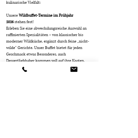
kulinarische Vielfalt:
Unsere 
Wildbuffet-Termine im Frühjahr 
2026
 stehen fest!
Erleben Sie eine abwechslungsreiche Auswahl an 
raffinierten Spezialitäten – von klassischer bis 
moderner Wildküche, ergänzt durch feine „nicht-
wilde“ Gerichte. Unser Buffet bietet für jeden 
Geschmack etwas Besonderes, auch 
Dessertliebhaber kommen voll auf ihre Kosten.
Start:
 18:00 Uhr
Mehr anzeigen
Diese Veranstaltung teilen