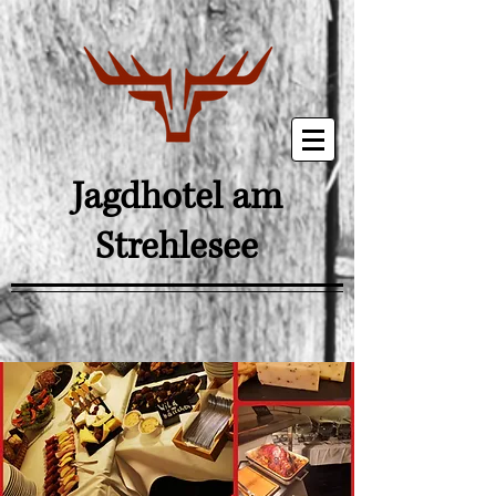
Jagdhotel am
Strehlesee