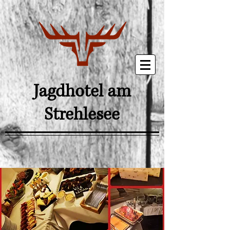
Jagdhotel am
Strehlesee